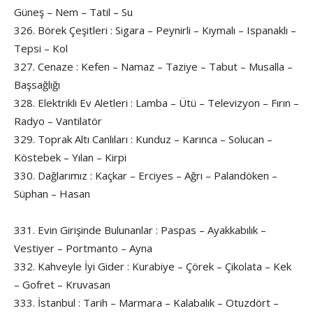
Güneş – Nem – Tatil – Su
326. Börek Çeşitleri : Sigara – Peynirli – Kıymalı – Ispanaklı –
Tepsi – Kol
327. Cenaze : Kefen – Namaz – Taziye – Tabut – Musalla –
Başsağlığı
328. Elektrikli Ev Aletleri : Lamba – Ütü – Televizyon – Fırın –
Radyo – Vantilatör
329. Toprak Altı Canlıları : Kunduz – Karınca – Solucan –
Köstebek – Yılan – Kirpi
330. Dağlarımız : Kaçkar – Erciyes – Ağrı – Palandöken –
Süphan – Hasan
331. Evin Girişinde Bulunanlar : Paspas – Ayakkabılık –
Vestiyer – Portmanto – Ayna
332. Kahveyle İyi Gider : Kurabiye – Çörek – Çikolata – Kek
– Gofret – Kruvasan
333. İstanbul : Tarih – Marmara – Kalabalık – Otuzdört –