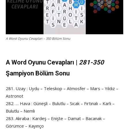
A Word Oyunu Cevapları – 350 Bölüm Sonu
A Word Oyunu Cevapları |
281-350
Şampiyon Bölüm Sonu
281. Uzay : Uydu – Teleskop – Atmosfer – Mars – Yıldız –
Astronot
282. … Hava : Güneşli – Bulutlu – Sıcak – Fırtınalı – Karlı –
Bulutlu – Nemli
283. Akraba : Kardeş – Enişte – Damat – Bacanak –
Görümce – Kayınço