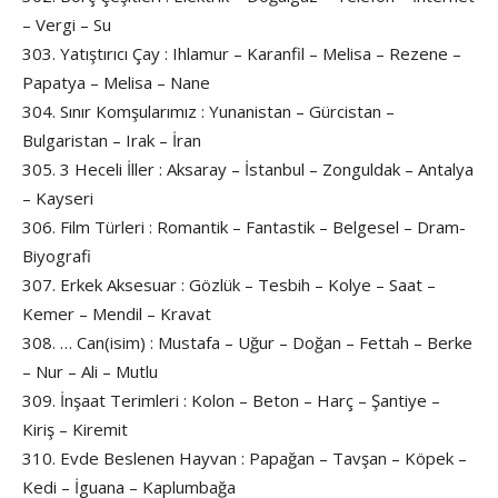
– Vergi – Su
303. Yatıştırıcı Çay : Ihlamur – Karanfil – Melisa – Rezene –
Papatya – Melisa – Nane
304. Sınır Komşularımız : Yunanistan – Gürcistan –
Bulgaristan – Irak – İran
305. 3 Heceli İller : Aksaray – İstanbul – Zonguldak – Antalya
– Kayseri
306. Film Türleri : Romantik – Fantastik – Belgesel – Dram-
Biyografi
307. Erkek Aksesuar : Gözlük – Tesbih – Kolye – Saat –
Kemer – Mendil – Kravat
308. … Can(isim) : Mustafa – Uğur – Doğan – Fettah – Berke
– Nur – Ali – Mutlu
309. İnşaat Terimleri : Kolon – Beton – Harç – Şantiye –
Kiriş – Kiremit
310. Evde Beslenen Hayvan : Papağan – Tavşan – Köpek –
Kedi – İguana – Kaplumbağa