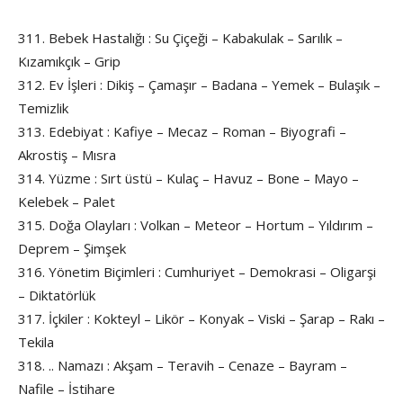
311. Bebek Hastalığı : Su Çiçeği – Kabakulak – Sarılık –
Kızamıkçık – Grip
312. Ev İşleri : Dikiş – Çamaşır – Badana – Yemek – Bulaşık –
Temizlik
313. Edebiyat : Kafiye – Mecaz – Roman – Biyografi –
Akrostiş – Mısra
314. Yüzme : Sırt üstü – Kulaç – Havuz – Bone – Mayo –
Kelebek – Palet
315. Doğa Olayları : Volkan – Meteor – Hortum – Yıldırım –
Deprem – Şimşek
316. Yönetim Biçimleri : Cumhuriyet – Demokrasi – Oligarşi
– Diktatörlük
317. İçkiler : Kokteyl – Likör – Konyak – Viski – Şarap – Rakı –
Tekila
318. .. Namazı : Akşam – Teravih – Cenaze – Bayram –
Nafile – İstihare