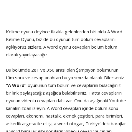
Kelime oyunu deyince ilk akla gelenlerden biri oldu A Word
Kelime Oyunu, biz de bu oyunun tüm bölüm cevaplarını
açıklıyoruz sizlere. A word oyunu cevapları bölüm bölüm
olarak yayınlayacağız.
Bu bölümde 281 ve 350 arası olan Şampiyon bölümünün
tüm soru ve cevap anahtarı bu yazımızda olacak. Dilerseniz
“A Word”
oyununun tüm bölüm ve cevaplarını bulacağınız
bir link paylaşacağız aşağıda bulabilirsiniz. Hatta cevapların
oyunun videolu cevapları dahi var. Onu da aşağıdaki Youtube
kanalımızdan izleyin. A Word cevapları içinde bölüm sonu
cevapları, ekonomi, hastalık, ekmek çeşitleri, para birimleri,
askerlik argosu ile el işi, a word otogar, Türkiye’deki barajlar
a word barajlar gibi soruların videolu cevap ve cevap