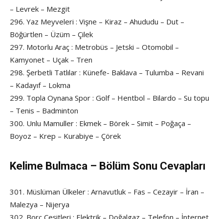
– Levrek – Mezgit
296. Yaz Meyveleri : Vişne – Kiraz – Ahududu – Dut –
Böğürtlen – Üzüm – Çilek
297. Motorlu Araç : Metrobüs – Jetski – Otomobil –
Kamyonet – Uçak – Tren
298. Şerbetli Tatlılar : Künefe- Baklava – Tulumba – Revani
– Kadayıf – Lokma
299. Topla Oynana Spor : Golf – Hentbol – Bilardo – Su topu
– Tenis – Badminton
300. Unlu Mamuller : Ekmek – Börek – Simit – Poğaça –
Boyoz – Krep – Kurabiye – Çörek
Kelime Bulmaca – Bölüm Sonu Cevapları
301. Müslüman Ülkeler : Arnavutluk – Fas – Cezayir – İran –
Malezya – Nijerya
302. Borç Çeşitleri : Elektrik – Doğalgaz – Telefon – İnternet