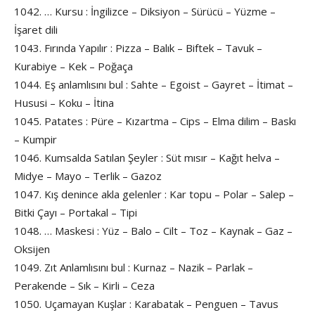
1042. … Kursu : İngilizce – Diksiyon – Sürücü – Yüzme –
İşaret dili
1043. Fırında Yapılır : Pizza – Balık – Biftek – Tavuk –
Kurabiye – Kek – Poğaça
1044. Eş anlamlısını bul : Sahte – Egoist – Gayret – İtimat –
Hususi – Koku – İtina
1045. Patates : Püre – Kızartma – Cips – Elma dilim – Baskı
– Kumpir
1046. Kumsalda Satılan Şeyler : Süt mısır – Kağıt helva –
Midye – Mayo – Terlik – Gazoz
1047. Kış denince akla gelenler : Kar topu – Polar – Salep –
Bitki Çayı – Portakal – Tipi
1048. … Maskesi : Yüz – Balo – Cilt – Toz – Kaynak – Gaz –
Oksijen
1049. Zıt Anlamlısını bul : Kurnaz – Nazik – Parlak –
Perakende – Sık – Kirli – Ceza
1050. Uçamayan Kuşlar : Karabatak – Penguen – Tavus