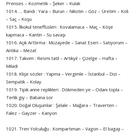
Prenses – Kozmetik – Şeker – Kulak
1014. … Bandı : Yara – Burun – Nikotin – Göz – Üretim – Koli
– Saç – Koşu
1015. İlkokul teneffüsleri : Kovalamaca – Maç – Köşe
kapmaca – Kantin – Su savaşı
1016. Açık Arttırma : Müzayede – Sanat Eseri – Satıyorum –
Antika – Mezat
1017. Takvim : Resmi tatil – Artıkyıl – Çizelge – Hafta –
Miladi
1018. Klişe sözler : Yapma – Vergimle – İstanbul – Dizi –
Sempatik – Kolay
1019. Tipik anne replikleri : Dökmeden ye – Odanı topla –
Terlik giy – Babana sor
1020. Doğal Oluşumlar : Şelale – Mağara – Traverten –
Falez – Gayzer – Kanyon
1021. Tren Yolculuğu : Kompartıman – Vagon – El bagajı –