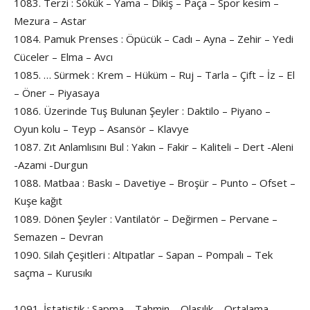
1083. Terzi : Sökük – Yama – Dikiş – Paça – Spor kesim –
Mezura – Astar
1084. Pamuk Prenses : Öpücük – Cadı – Ayna – Zehir – Yedi
Cüceler – Elma – Avcı
1085. … Sürmek : Krem – Hüküm – Ruj – Tarla – Çift – İz – El
– Öner – Piyasaya
1086. Üzerinde Tuş Bulunan Şeyler : Daktilo – Piyano –
Oyun kolu – Teyp – Asansör – Klavye
1087. Zıt Anlamlısını Bul : Yakın – Fakir – Kaliteli – Dert -Aleni
-Azami -Durgun
1088. Matbaa : Baskı – Davetiye – Broşür – Punto – Ofset –
Kuşe kağıt
1089. Dönen Şeyler : Vantilatör – Değirmen – Pervane –
Semazen – Devran
1090. Silah Çeşitleri : Altıpatlar – Sapan – Pompalı – Tek
saçma – Kurusıkı
1091. İstatistik : Sapma – Tahmin – Olasılık – Ortalama –