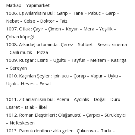
Matkap – Yapımarket
1006. Eş Anlamlısını Bul : Garip – Tane – Pabuç – Garp –
Nebat – Celse – Doktor – Faiz
1007. Otlak : Çayır – Çimen – Koyun – Mera – Yeşillik –
Çoban köpeği
1008. Arkadaş ortamında : Çerez – Sohbet – Sessiz sinema
– Canlı müzik – Pizza
1009. Rüzgar : Esinti – Uğultu – Tayfun – Meltem – Kasırga
– Cereyan
1010. Kaçırılan Şeyler : İpin ucu – Çorap – Vapur – Uyku –
Uçak – Heves – Fırsat
1011. Zıt anlamlısını bul : Acemi – Aydınlık – Doğal – Duru –
Esaret – Islak – İlkel
1012. Roman Eleştirileri : Olağanüstü – Çarpıcı – Sürükleyici
– Nefeskesen
1013. Pamuk denilince akla gelen : Çukurova – Tarla –