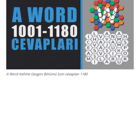
A Word Kelime Gezgini Bölümü tüm cevapları 1180