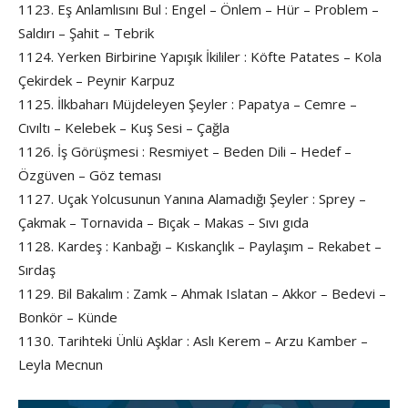
1123. Eş Anlamlısını Bul : Engel – Önlem – Hür – Problem –
Saldırı – Şahit – Tebrik
1124. Yerken Birbirine Yapışık İkililer : Köfte Patates – Kola
Çekirdek – Peynir Karpuz
1125. İlkbaharı Müjdeleyen Şeyler : Papatya – Cemre –
Cıvıltı – Kelebek – Kuş Sesi – Çağla
1126. İş Görüşmesi : Resmiyet – Beden Dili – Hedef –
Özgüven – Göz teması
1127. Uçak Yolcusunun Yanına Alamadığı Şeyler : Sprey –
Çakmak – Tornavida – Bıçak – Makas – Sıvı gıda
1128. Kardeş : Kanbağı – Kıskançlık – Paylaşım – Rekabet –
Sırdaş
1129. Bil Bakalım : Zamk – Ahmak Islatan – Akkor – Bedevi –
Bonkör – Künde
1130. Tarihteki Ünlü Aşklar : Aslı Kerem – Arzu Kamber –
Leyla Mecnun