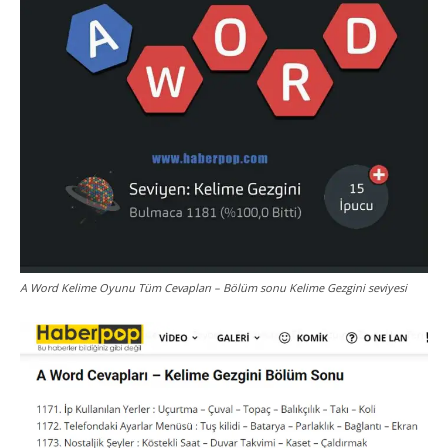
A Word Kelime Oyunu Tüm Cevapları – Bölüm sonu Kelime Gezgini seviyesi