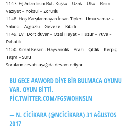
1147. Eş Anlamlısını Bul : Kuşku – Uzak – Ülkü – Birim –
Vaziyet – Yoksul – Zorunlu
1148. Hoş Karşılanmayan İnsan Tipleri : Umursamaz –
Yalancı – Açgözlü – Geveze – Kibirli
1149. Ev : Dört duvar – Özel Hayat – Huzur – Yuva –
Rahatlık
1150. Kırsal Kesim : Hayvancılık – Arazi – Çiftlik – Kerpiç –
Taşra – Sürü
Soruların cevabı aşağıda devam ediyor…
BU GECE
#AWORD
DIYE BIR BULMACA OYUNU
VAR. OYUN BITTI.
PIC.TWITTER.COM/FG5WOHNSLN
— N. CİCİKARA (@NCICIKARA)
31 AĞUSTOS
2017