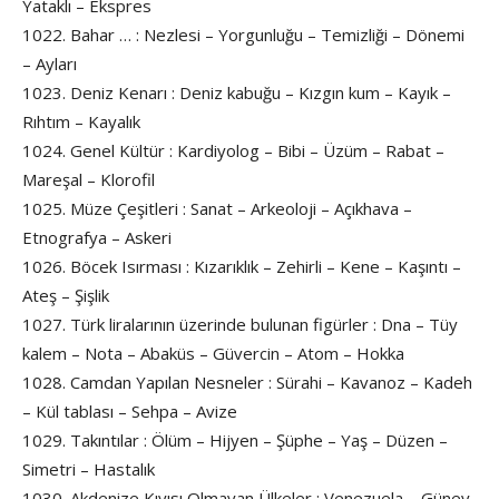
Yataklı – Ekspres
1022. Bahar … : Nezlesi – Yorgunluğu – Temizliği – Dönemi
– Ayları
1023. Deniz Kenarı : Deniz kabuğu – Kızgın kum – Kayık –
Rıhtım – Kayalık
1024. Genel Kültür : Kardiyolog – Bibi – Üzüm – Rabat –
Mareşal – Klorofil
1025. Müze Çeşitleri : Sanat – Arkeoloji – Açıkhava –
Etnografya – Askeri
1026. Böcek Isırması : Kızarıklık – Zehirli – Kene – Kaşıntı –
Ateş – Şişlik
1027. Türk liralarının üzerinde bulunan figürler : Dna – Tüy
kalem – Nota – Abaküs – Güvercin – Atom – Hokka
1028. Camdan Yapılan Nesneler : Sürahi – Kavanoz – Kadeh
– Kül tablası – Sehpa – Avize
1029. Takıntılar : Ölüm – Hijyen – Şüphe – Yaş – Düzen –
Simetri – Hastalık
1030. Akdenize Kıyısı Olmayan Ülkeler : Venezuela – Güney