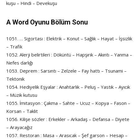
kuşu – Hindi – Devekuşu
A Word Oyunu Bölüm Sonu
1051. … Sigortası : Elektrik – Konut – Sağlık – Hayat – İşsizlik
– Trafik
1052. Alerji belirtileri : Döküntü – Hapşırık – Akıntı – Yanma –
Nefes darlığı
1053. Deprem : Sarsıntı – Zelzele – Fay hattı – Tsunami –
Tektonik
1054. Hediyelik Eşyalar : Anahtarlık – Peluş – Yastık – Ayıcık
– Müzik kutusu
1055. İmitasyon : Çakma – Sahte – Ucuz – Kopya – Fason –
Korsan – Taklit
1056. Kilişe sözler : Erkekler – Arkadaş – Defansa – Diyete
– Arayacağız
1057. Restoran : Masa – Arasıcak – Şef garson – Hesap –