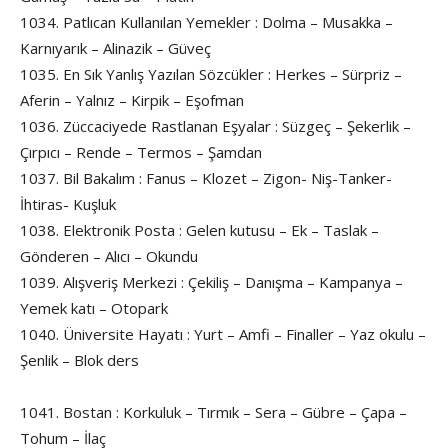
1034. Patlıcan Kullanılan Yemekler : Dolma – Musakka –
Karnıyarık – Alinazik – Güveç
1035. En Sık Yanlış Yazılan Sözcükler : Herkes – Sürpriz –
Aferin – Yalnız – Kirpik – Eşofman
1036. Züccaciyede Rastlanan Eşyalar : Süzgeç – Şekerlik –
Çırpıcı – Rende – Termos – Şamdan
1037. Bil Bakalım : Fanus – Klozet – Zigon- Niş-Tanker-
İhtiras- Kuşluk
1038. Elektronik Posta : Gelen kutusu – Ek – Taslak –
Gönderen – Alıcı – Okundu
1039. Alışveriş Merkezi : Çekiliş – Danışma – Kampanya –
Yemek katı – Otopark
1040. Üniversite Hayatı : Yurt – Amfi – Finaller – Yaz okulu –
Şenlik – Blok ders
1041. Bostan : Korkuluk – Tırmık – Sera – Gübre – Çapa –
Tohum – İlaç