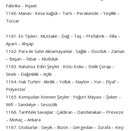
Fabrika – İnşaat
1160. Manav : Kese kağıdı – Tartı – Perakende – Yeşillik –
Tüccar
1161. Ev Tipleri : Müstakil – Dağ – Taş – Prefabrik – Villa –
Apart – Ahşap
1162. Para ile Satın Alınamayanlar : Sağlık – Dostluk – Zaman
– Başarı – İtibar – Mutluluk
1163. Rahatsız Edici Şeyler : Kötü Koku – Delik Çorap –
Sinek – Dağınıklık – Açlık
1164. Halı Türleri : Akrilik – Yolluk – Naylon – Yün – Elyaf –
Polyester
1165. Komşudan İstenen Şeyler : Yoğurt Mayası – Şeker –
Wifi – Sandalye – Sessizlik
1166. Tarihteki Savaşlar : Çaldıran – Dandanakan – Preveze
– Mohaç – Ankara
1167. Otoburlar : Geyik – Bizon – Gergedan – Zürafa – Keçi