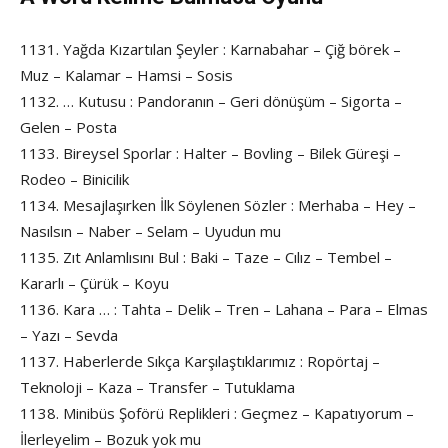
1131. Yağda Kızartılan Şeyler : Karnabahar – Çiğ börek –
Muz – Kalamar – Hamsi – Sosis
1132. … Kutusu : Pandoranın – Geri dönüşüm – Sigorta –
Gelen – Posta
1133. Bireysel Sporlar : Halter – Bovling – Bilek Güreşi –
Rodeo – Binicilik
1134. Mesajlaşırken İlk Söylenen Sözler : Merhaba – Hey –
Nasılsın – Naber – Selam – Uyudun mu
1135. Zıt Anlamlısını Bul : Baki – Taze – Cılız – Tembel –
Kararlı – Çürük – Koyu
1136. Kara … : Tahta – Delik – Tren – Lahana – Para – Elmas
– Yazı – Sevda
1137. Haberlerde Sıkça Karşılaştıklarımız : Ropörtaj –
Teknoloji – Kaza – Transfer – Tutuklama
1138. Minibüs Şoförü Replikleri : Geçmez – Kapatıyorum –
İlerleyelim – Bozuk yok mu