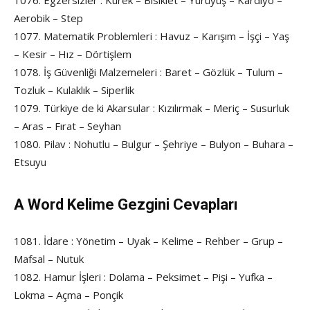
1076. Egzersizler : Kürek – Bisiklet – Yürüyüş – Kardiyo –
Aerobik – Step
1077. Matematik Problemleri : Havuz – Karışım – İşçi – Yaş
– Kesir – Hız – Dörtişlem
1078. İş Güvenliği Malzemeleri : Baret – Gözlük – Tulum –
Tozluk – Kulaklık – Siperlik
1079. Türkiye de ki Akarsular : Kızılırmak – Meriç – Susurluk
– Aras – Fırat – Seyhan
1080. Pilav : Nohutlu – Bulgur – Şehriye – Bulyon – Buhara –
Etsuyu
A Word Kelime Gezgini Cevapları
1081. İdare : Yönetim – Uyak – Kelime – Rehber – Grup –
Mafsal – Nutuk
1082. Hamur İşleri : Dolama – Peksimet – Pişi – Yufka –
Lokma – Açma – Ponçik