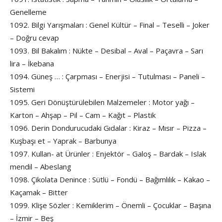
Genelleme
1092. Bilgi Yarışmaları : Genel Kültür – Final – Teselli – Joker
– Doğru cevap
1093. Bil Bakalım : Nükte – Desibal – Aval – Paçavra – Sarı
lira – İkebana
1094. Güneş … : Çarpması – Enerjisi – Tutulması – Paneli –
Sistemi
1095. Geri Dönüştürülebilen Malzemeler : Motor yağı –
Karton – Ahşap – Pil – Cam – Kağıt – Plastik
1096. Derin Dondurucudaki Gıdalar : Kiraz – Mısır – Pizza –
Kuşbaşı et – Yaprak – Barbunya
1097. Kullan- at Ürünler : Enjektör – Galoş – Bardak – Islak
mendil – Abeslang
1098. Çikolata Denince : Sütlü – Fondü – Bağımlılık – Kakao –
Kaçamak – Bitter
1099. Klişe Sözler : Kemiklerim – Önemli – Çocuklar – Başına
– İzmir – Beş