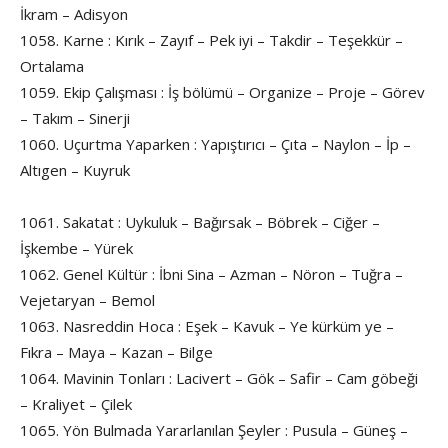
İkram – Adisyon
1058. Karne : Kırık – Zayıf – Pek iyi – Takdir – Teşekkür –
Ortalama
1059. Ekip Çalışması : İş bölümü – Organize – Proje – Görev
– Takım – Sinerji
1060. Uçurtma Yaparken : Yapıştırıcı – Çıta – Naylon – İp –
Altıgen – Kuyruk
1061. Sakatat : Uykuluk – Bağırsak – Böbrek – Ciğer –
İşkembe – Yürek
1062. Genel Kültür : İbni Sina – Azman – Nöron – Tuğra –
Vejetaryan – Bemol
1063. Nasreddin Hoca : Eşek – Kavuk – Ye kürküm ye –
Fıkra – Maya – Kazan – Bilge
1064. Mavinin Tonları : Lacivert – Gök – Safir – Cam göbeği
– Kraliyet – Çilek
1065. Yön Bulmada Yararlanılan Şeyler : Pusula – Güneş –