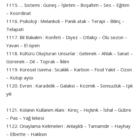
1115. … Sistemi : Güneş – İşletim – Boşaltım – Ses – Eğitim
– Koordinat
1116. Psikoloji : Melankoli – Panik atak – Terapi – Bilinç –
Telapati
1117. Bil Bakalım : Konfeti – Diyez – Otlakçı – Ölü sezon –
Yavan – El öpen
1118. Kültürü Oluşturan Unsurlar : Gelenek – Ahlak – Sanat –
Görenek – Dil – Toprak – İklim
1119. Küresel Isınma : Sıcaklık – Karbon – Fosil Yakıt – Ozon
– Kutup ayısı
1120. Evren : Karadelik – Galaksi – Kozmik – Sonsuzluk – Işık
yılı
1121. Kolanın Kullanım Alanı : Kireç – Hıçkırık – İshal – Gübre
– Pas – Yağ lekesi
1122. Onaylama Kelimeleri : Anlaşıldı – Tamamdır – Hayhay
– Elbette – Haklısın