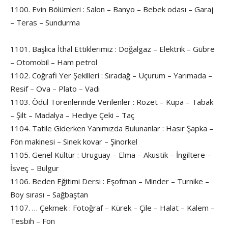
1100. Evin Bölümleri : Salon – Banyo – Bebek odası – Garaj
– Teras – Sundurma
1101. Başlıca İthal Ettiklerimiz : Doğalgaz – Elektrik – Gübre
– Otomobil – Ham petrol
1102. Coğrafi Yer Şekilleri : Sıradağ – Uçurum – Yarımada –
Resif – Ova – Plato – Vadi
1103. Ödül Törenlerinde Verilenler : Rozet – Kupa – Tabak
– Şilt – Madalya – Hediye Çeki – Taç
1104. Tatile Giderken Yanımızda Bulunanlar : Hasır Şapka –
Fön makinesi – Sinek kovar – Şinorkel
1105. Genel Kültür : Uruguay – Elma – Akustik – İngiltere –
İsveç – Bulgur
1106. Beden Eğitimi Dersi : Eşofman – Minder – Turnike –
Boy sırası – Sağbaştan
1107. … Çekmek : Fotoğraf – Kürek – Çile – Halat – Kalem –
Tesbih – Fön