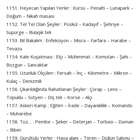
1151. Heyecan Yapılan Yerler : Kürsü – Penaltı – Lunapark –
Doğum – Nikah masası
1152. Tel Tel Olan Şeyler : Püskül – Kadayıf – Şehriye –
Süpürge – Bulaşık teli
1153. Bil Bakalım : Enfeksiyon – Mısra – Farfara – Harabe –
Tevazu
1154. Kale Kuşatması : Elçi – Mühimmat – Komutan – Şahi –
Bozgun – Sancaktar
1155. Uzunluk Ölçüleri : Fersah – İnç – Kilometre – Mikron –
Kulaç – Denizmili
1156. Çıkarıldığında Rahatlanan Şeyler : Çorap – Lens –
Topuklu – Sütyen – Diş teli – Korse – Alçı
1157. Askeri Kamp : Eğitim – İrade – Dayanıklılık – Komando
– Muharebe
1158. Toz… : Pembe – Şeker – Deterjan – Torbası – Duman
– Biber
1159. Gürültülü Yerler : Hava alanı – Tören – Düğün Salonu –