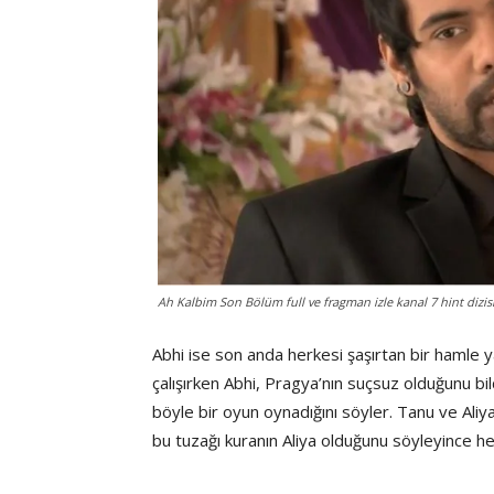
Ah Kalbim Son Bölüm full ve fragman izle kanal 7 hint dizis
Abhi ise son anda herkesi şaşırtan bir hamle
çalışırken Abhi, Pragya’nın suçsuz olduğunu bild
böyle bir oyun oynadığını söyler. Tanu ve Aliy
bu tuzağı kuranın Aliya olduğunu söyleyince her