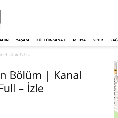
ADIN
YAŞAM
KÜLTÜR-SANAT
MEDYA
SPOR
SAĞ
 Hint Dizisi Full –...
n Bölüm | Kanal
Full – İzle