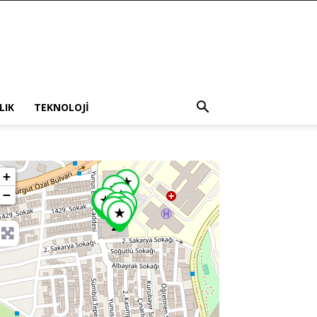
LIK
TEKNOLOJI
+
−