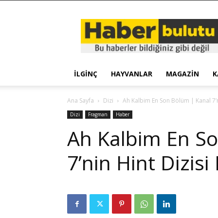
Haber
Bulutu
İLGINÇ
HAYVANLAR
MAGAZIN
K
Ana Sayfa
Dizi
Ah Kalbim En Son Bölüm | Kanal 7’nin
Dizi
Fragman
Haber
Ah Kalbim En So
7’nin Hint Dizisi 