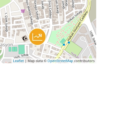
Leaflet
| Map data ©
OpenStreetMap
contributors