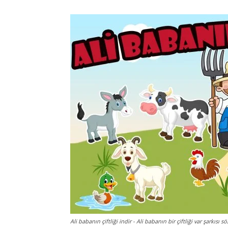
Ali babanın çiftliği indir - Ali babanın bir çiftliği var şarkısı sö