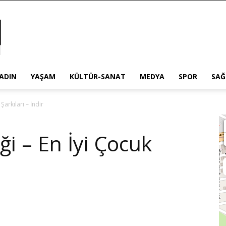
ADIN
YAŞAM
KÜLTÜR-SANAT
MEDYA
SPOR
SAĞ
 Şarkıları – İndir
iği – En İyi Çocuk