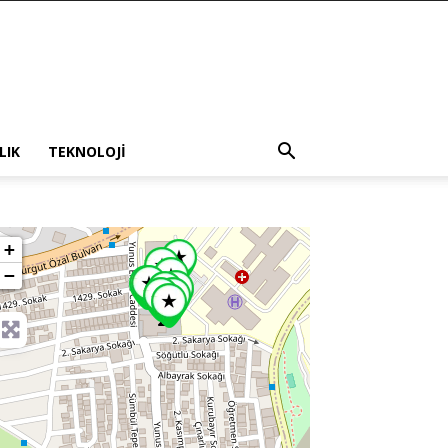
LIK
TEKNOLOJI
+
−