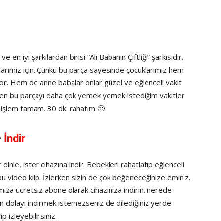
en iyi şarkılardan birisi “Ali Babanın Çiftliği” şarkısıdır.
arımız için. Çünkü bu parça sayesinde çocuklarımız hem
ıyor. Hem de anne babalar onlar güzel ve eğlenceli vakit
 ben bu parçayı daha çok yemek yemek istediğim vakitler
e işlem tamam. 30 dk. rahatım 🙂
–
İndir
inle, ister cihazına indir. Bebekleri rahatlatıp eğlenceli
bu video klip. İzlerken sizin de çok beğeneceğinize eminiz.
mıza ücretsiz abone olarak cihazınıza indirin. nerede
an dolayı indirmek istemezseniz de dilediğiniz yerde
 izleyebilirsiniz.