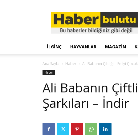
Haber
Bulutu
İLGINÇ
HAYVANLAR
MAGAZIN
K
Ana Sayfa
Haber
Ali Babanın Çiftliği – En İyi Çocuk
Haber
Ali Babanın Çiftl
Şarkıları – İndir