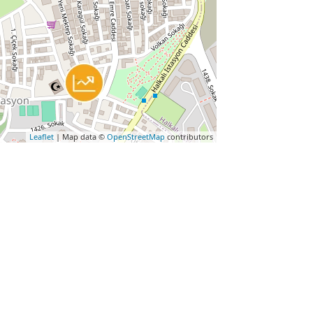
Leaflet
| Map data ©
OpenStreetMap
contributors