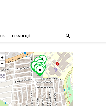
LIK
TEKNOLOJI
+
−