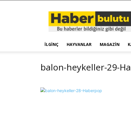
Haber
Bulutu
İLGINÇ
HAYVANLAR
MAGAZIN
K
balon-heykeller-29-H