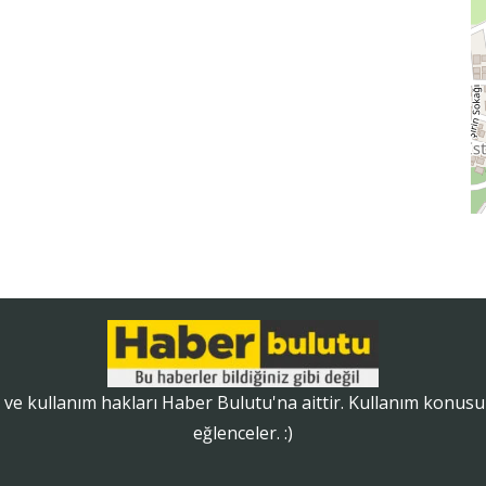
ve kullanım hakları Haber Bulutu'na aittir. Kullanım konusunda
eğlenceler. :)