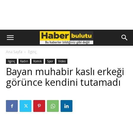
Ana Sayfa
İlginç
İlginç
Kadın
Komik
Spor
Video
Bayan muhabir kaslı erkeği
görünce kendini tutamadı