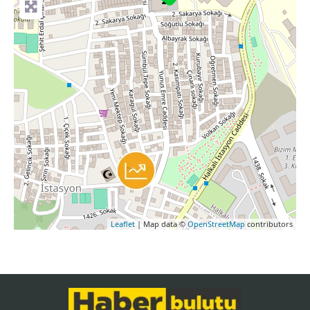
Leaflet
| Map data ©
OpenStreetMap
contributors