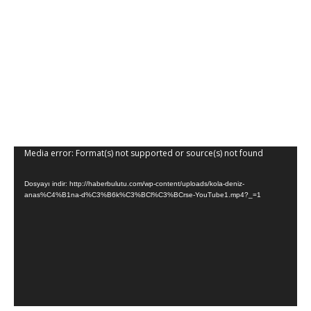
Media error: Format(s) not supported or source(s) not found
Video
oynatıcı
Dosyayı indir: http://haberbulutu.com/wp-content/uploads/kola-deniz-
anas%C4%B1na-d%C3%B6k%C3%BCl%C3%BCrse-YouTube1.mp4?_=1