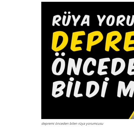
depremi önceden bilen rüya yorumcusu