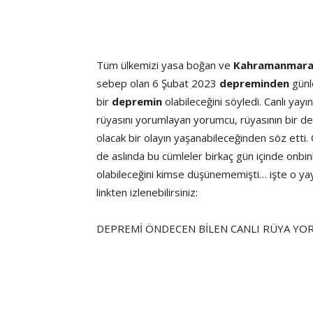
Tüm ülkemizi yasa boğan ve
Kahramanmar
sebep olan 6 Şubat 2023
depreminden
günl
bir
depremin
olabileceğini söyledi. Canlı yay
rüyasını yorumlayan yorumcu, rüyasının bir d
olacak bir olayın yaşanabileceğinden söz ett
de aslında bu cümleler birkaç gün içinde onbi
olabileceğini kimse düşünememişti… işte o yayı
linkten izlenebilirsiniz:
DEPREMİ ÖNDECEN BİLEN CANLI RÜYA YO