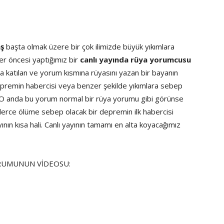
aş
başta olmak üzere bir çok ilimizde büyük yıkımlara
er öncesi yaptığımız bir
canlı yayında rüya yorumcusu
ına katılan ve yorum kısmına rüyasını yazan bir bayanın
epremin habercisi veya benzer şekilde yıkımlara sebep
i. O anda bu yorum normal bir rüya yorumu gibi görünse
nlerce ölüme sebep olacak bir depremin ilk habercisi
nın kısa hali. Canlı yayının tamamı en alta koyacağımız
RUMUNUN VİDEOSU: