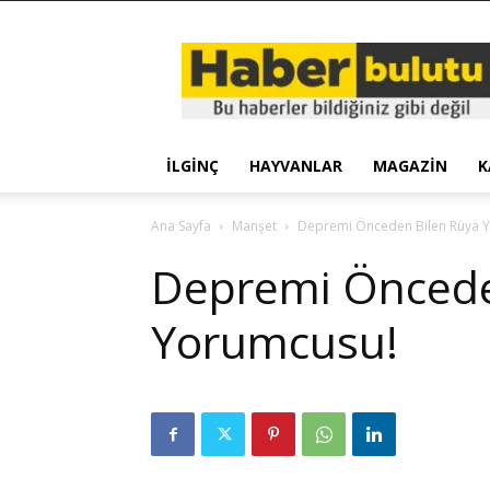
Haber
Bulutu
İLGINÇ
HAYVANLAR
MAGAZIN
K
Ana Sayfa
Manşet
Depremi Önceden Bilen Rüya 
Depremi Öncede
Yorumcusu!