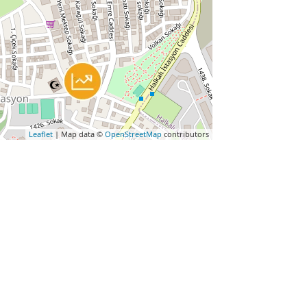
Leaflet
| Map data ©
OpenStreetMap
contributors