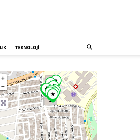
LIK
TEKNOLOJI
+
−