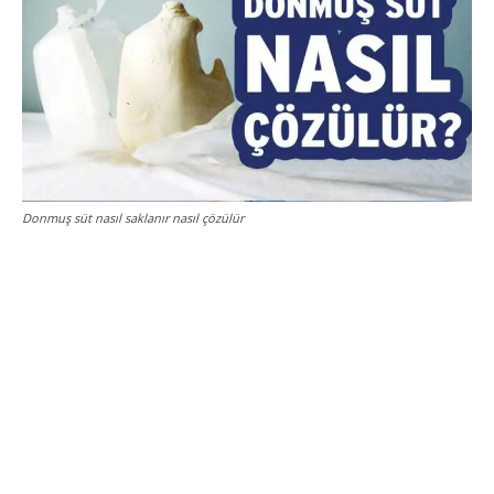
Donmuş süt nasıl saklanır nasıl çözülür