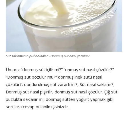
Süt saklamanın püf noktaları -Donmuş süt nasıl çözülür?
Umarız “donmuş süt içilir mi?” “onmuş süt nasıl çözülür?”
“Donmuş süt bozulur mu?” donmuş inek sütü nasıl
çözülür?, dondurulmuş süt zararlı mı?, Süt nasıl saklanır?,
Donmuş süt nasıl pişirilir, donmuş süt nasıl çözülür. Çiğ süt
buzlukta saklanır mı, donmuş sütten yoğurt yapmak gibi
sorulara cevap bulabilmişsinizdir.