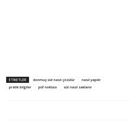
ETİKETLER
donmuş süt nasıl çözülür
nasıl yapılır
pratik bilgiler
püf noktası
süt nasıl saklanır