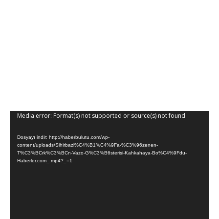
Media error: Format(s) not supported or source(s) not found
Video
oynatıcı
Dosyayı indir: http://haberbulutu.com/wp-
content/uploads/Sihirbazl%C4%B1%C4%9Fa-%C3%96zenen-
T%C3%BCrk%C3%BCn-Vazo-G%C3%B6sterisi-Kahkahaya-Bo%C4%9Fdu-
Haberler.com_.mp4?_=1