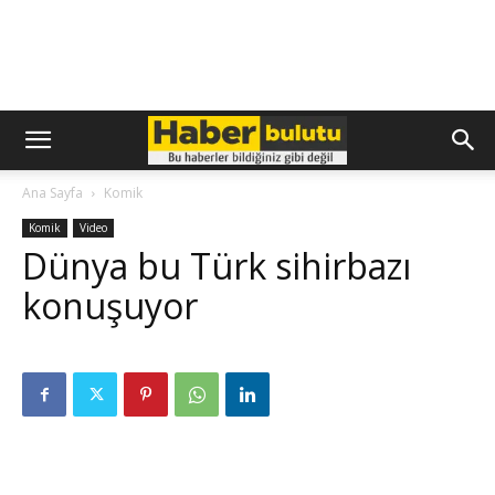
Ana Sayfa
Komik
Komik
Video
Dünya bu Türk sihirbazı
konuşuyor