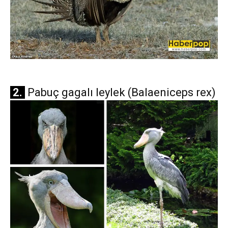
2.
Pabuç gagalı leylek (Balaeniceps rex)