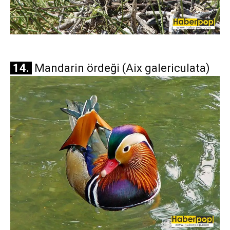
14.
Mandarin ördeği (Aix galericulata)