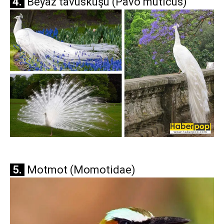
4.
Beyaz tavuskuşu (Pavo muticus)
5.
Motmot (Momotidae)