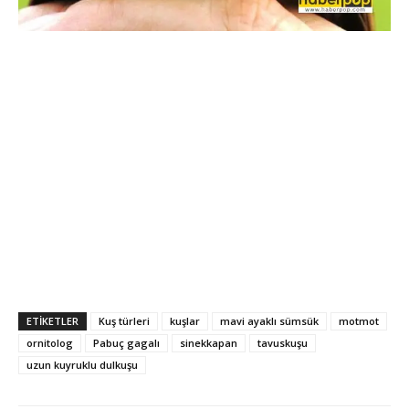
ETİKETLER
Kuş türleri
kuşlar
mavi ayaklı sümsük
motmot
ornitolog
Pabuç gagalı
sinekkapan
tavuskuşu
uzun kuyruklu dulkuşu