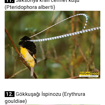
11.
Saksonya kralı cennet kuşu
(Pteridophora alberti)
12.
Gökkuşağı İspinozu (Erythrura
gouldiae)