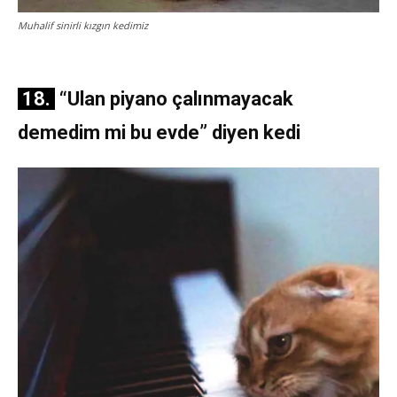
Muhalif sinirli kızgın kedimiz
18.
“Ulan piyano çalınmayacak
demedim mi bu evde” diyen kedi