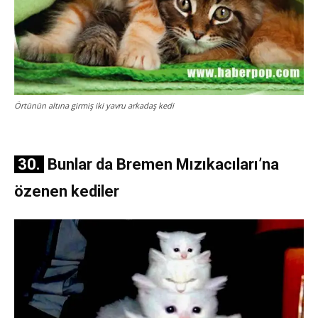
Örtünün altına girmiş iki yavru arkadaş kedi
30.
Bunlar da Bremen Mızıkacıları’na
özenen kediler