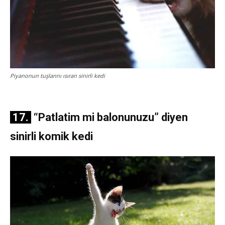
Piyanonun tuşlarını ısıran sinirli kedi
17.
“Patlatim mi balonunuzu” diyen
sinirli komik kedi