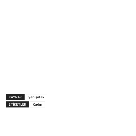
KAYNAK
yenişafak
ETİKETLER
Kadın