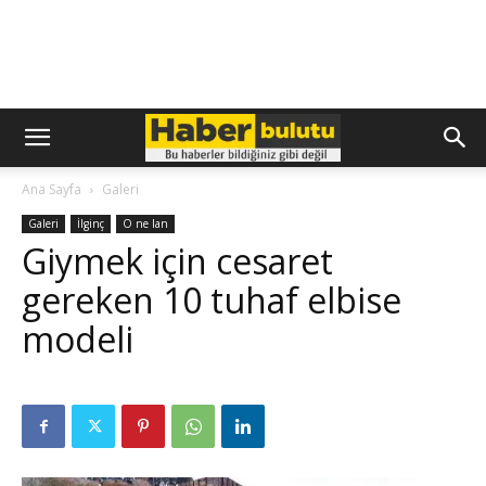
Ana Sayfa
Galeri
Galeri
İlginç
O ne lan
Giymek için cesaret
gereken 10 tuhaf elbise
modeli