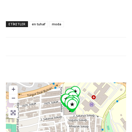
ETİKETLER
en tuhaf
moda
+
−