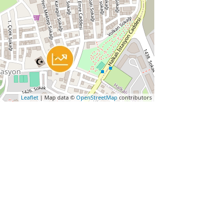
Leaflet
| Map data ©
OpenStreetMap
contributors