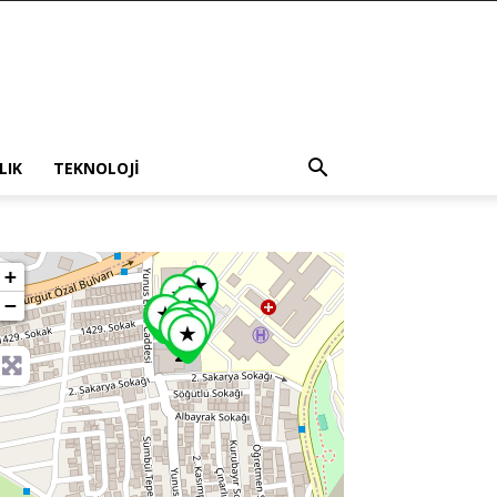
LIK
TEKNOLOJI
+
−