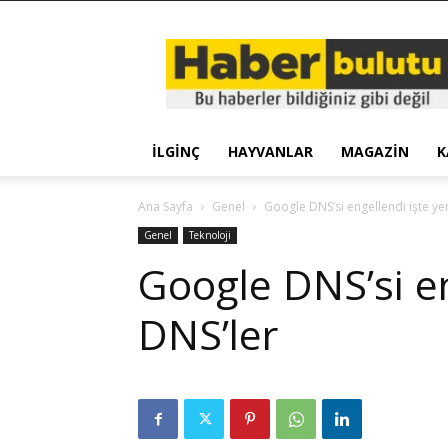
Haber
Bulutu
İLGINÇ
HAYVANLAR
MAGAZIN
K
Ana Sayfa
Genel
Google DNS’si engellendi işte ye
Genel
Teknoloji
Google DNS’si en
DNS’ler