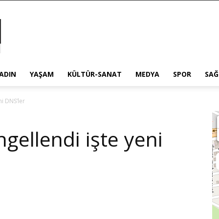
ADIN
YAŞAM
KÜLTÜR-SANAT
MEDYA
SPOR
SAĞ
ni DNS’ler
gellendi işte yeni