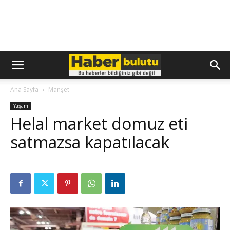
Ana Sayfa
Manşet
Yaşam
Helal market domuz eti
satmazsa kapatılacak