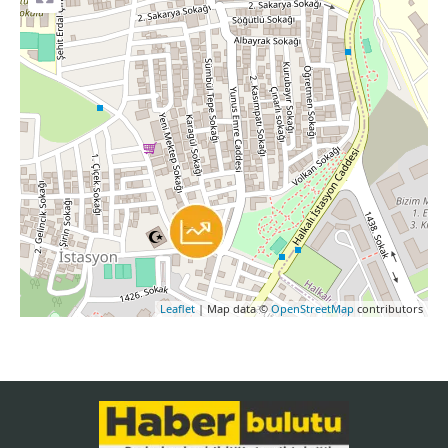
Leaflet
| Map data ©
OpenStreetMap
contributors