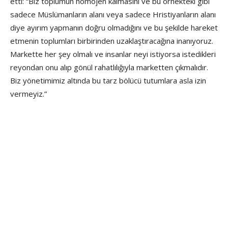
etti: “Biz toplumun homojen kalmasını ve bu örnekteki gibi
sadece Müslümanların alanı veya sadece Hristiyanların alanı
diye ayırım yapmanın doğru olmadığını ve bu şekilde hareket
etmenin toplumları birbirinden uzaklaştıracağına inanıyoruz.
Markette her şey olmalı ve insanlar neyi istiyorsa istedikleri
reyondan onu alıp gönül rahatlılığıyla marketten çıkmalıdır.
Biz yönetimimiz altında bu tarz bölücü tutumlara asla izin
vermeyiz.”