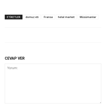
ETİKETLER
domuz eti
Fransa
helal market
Müsümanlar
CEVAP VER