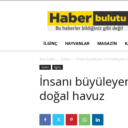
Haber
Bulutu
İLGINÇ
HAYVANLAR
MAGAZIN
K
Ana Sayfa
Galeri
İnsanı büyüleyen 14 muhteşem 
Galeri
İlginç
İnsanı büyüley
doğal havuz