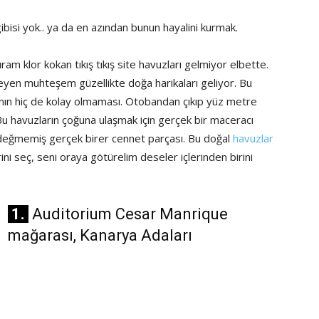
ibisi yok.. ya da en azından bunun hayalini kurmak.
 klor kokan tıkış tıkış site havuzları gelmiyor elbette.
eyen muhteşem güzellikte doğa harikaları geliyor. Bu
anın hiç de kolay olmaması. Otobandan çıkıp yüz metre
r. Bu havuzların çoğuna ulaşmak için gerçek bir maceracı
 değmemiş gerçek birer cennet parçası. Bu doğal
havuzlar
irini seç, seni oraya götürelim deseler içlerinden birini
1.
Auditorium Cesar Manrique
mağarası, Kanarya Adaları