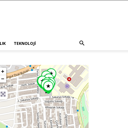
LIK
TEKNOLOJI
+
−