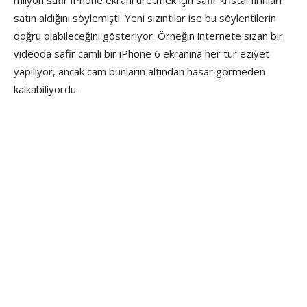
milyon safir iPhone ekranı üretmek için safir kristal fırınları
satın aldığını söylemişti. Yeni sızıntılar ise bu söylentilerin
doğru olabileceğini gösteriyor. Örneğin internete sızan bir
videoda safir camlı bir iPhone 6 ekranına her tür eziyet
yapılıyor, ancak cam bunların altından hasar görmeden
kalkabiliyordu.