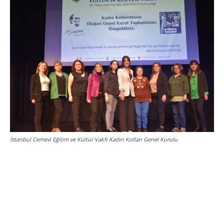
İstanbul Cemevi Eğitim ve Kültür Vakfı Kadın Kolları Genel Kurulu