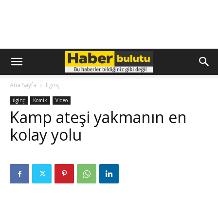
Ana Sayfa
İlginç
İlginç
Komik
Video
Kamp ateşi yakmanın en
kolay yolu