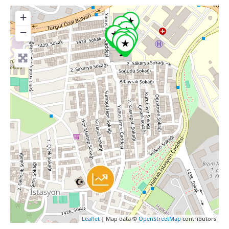
+
−
Leaflet
| Map data ©
OpenStreetMap
contributors