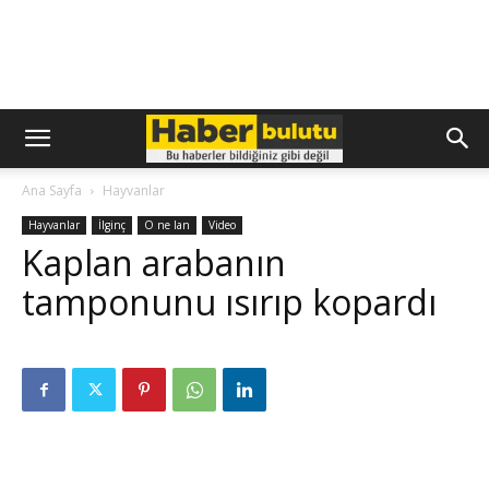
Ana Sayfa
Hayvanlar
Hayvanlar
İlginç
O ne lan
Video
Kaplan arabanın
tamponunu ısırıp kopardı