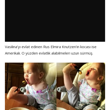
Vasilina’yı evlat edinen Rus Elmira Knutzen’in kocası ise
Amerikalı. O yüzden evlatlık alabilmeleri uzun sürmüş.