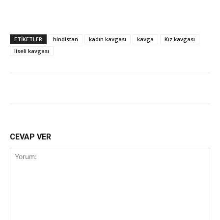
ETİKETLER
hindistan
kadın kavgası
kavga
Kız kavgası
liseli kavgası
CEVAP VER