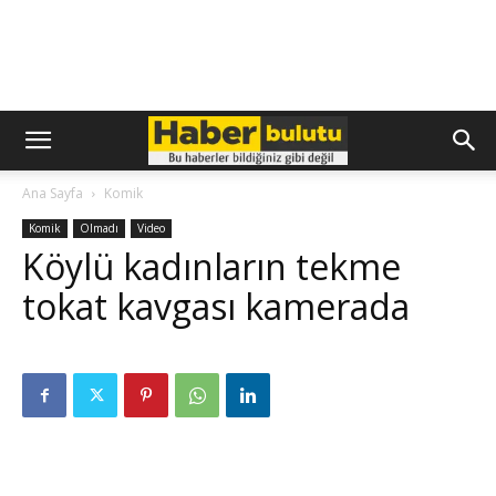
Ana Sayfa
Komik
Komik
Olmadı
Video
Köylü kadınların tekme
tokat kavgası kamerada