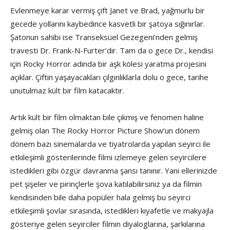
Evlenmeye karar vermiş çift Janet ve Brad, yağmurlu bir
gecede yollarını kaybedince kasvetli bir şatoya sığınırlar.
Şatonun sahibi ise Transeksüel Gezegeni’nden gelmiş
travesti Dr. Frank-N-Furter’dır. Tam da o gece Dr., kendisi
için Rocky Horror adında bir aşk kölesi yaratma projesini
açıklar. Çiftin yaşayacakları çılgınlıklarla dolu o gece, tarihe
unutulmaz kült bir film katacaktır.
Artık kült bir film olmaktan bile çıkmış ve fenomen haline
gelmiş olan The Rocky Horror Picture Show’un dönem
dönem bazı sinemalarda ve tiyatrolarda yapılan seyirci ile
etkileşimli gösterilerinde filmi izlemeye gelen seyircilere
istedikleri gibi özgür davranma şansı tanınır. Yani ellerinizde
pet şişeler ve pirinçlerle şova katılabilirsiniz ya da filmin
kendisinden bile daha popüler hala gelmiş bu seyirci
etkileşimli şovlar sırasında, istedikleri kıyafetle ve makyajla
gösteriye gelen seyirciler filmin diyaloglarına, şarkılarına