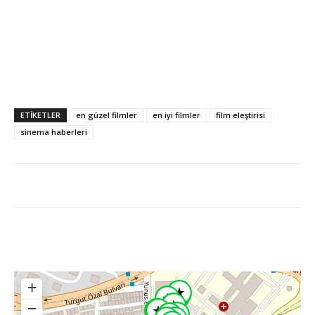
ETİKETLER
en güzel filmler
en iyi filmler
film eleştirisi
sinema haberleri
+
−