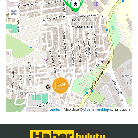
Leaflet
| Map data ©
OpenStreetMap
contributors