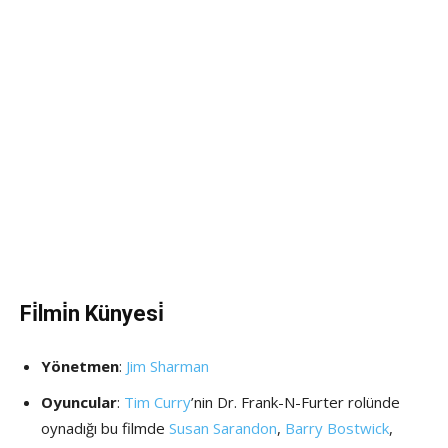
Fi̇lmi̇n Künyesi̇
Yönetmen
:
Jim Sharman
Oyuncular
:
Tim Curry
’nin Dr. Frank-N-Furter rolünde
oynadığı bu filmde
Susan Sarandon
,
Barry Bostwick
,