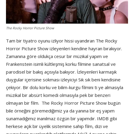
The Rocky Horror Picture Show
Tam bir tiyatro oyunu izliyor hissi uyandıran The Rocky
Horror Picture Show izleyenleri kendine hayran bırakıyor.
Zamanına göre oldukça cesur bir müzikal yapım ve
Frankenstein isimli kültleşmiş korku filmine sanatsal ve
parodisel bir bakış açısıyla bakıyor. İzleyenleri karmaşık
duygular içerisine sokması izleyiciyi Sık sık beni kendisine
çekiyor. Bir dolu korku ve bilim-kurgu filmini ti ye almasıyla
müzikal bir absürt komedi olmasıyla pek bir benzeri
olmayan bir film. The Rocky Horror Picture Show bugün
bile örneğini göremediğimiz ya da yanına bir eş yapım
sunamadığımız inanılmaz özgün bir yapımdır. IMDB gibi
herkese açık bir üyelik sistemine sahip film, dizi ve
oyuncuların puanlandığı platformda 10/7,4 puana sahip