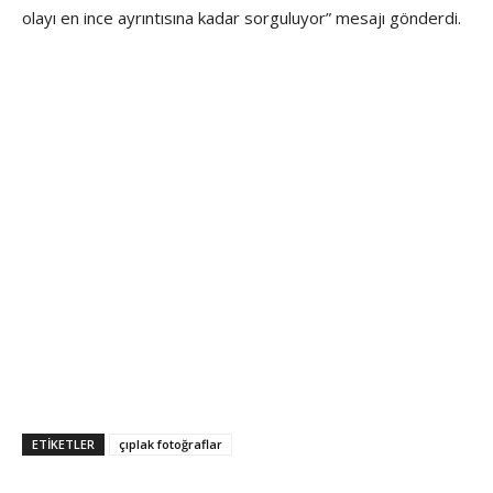
olayı en ince ayrıntısına kadar sorguluyor” mesajı gönderdi.
ETİKETLER
çıplak fotoğraflar