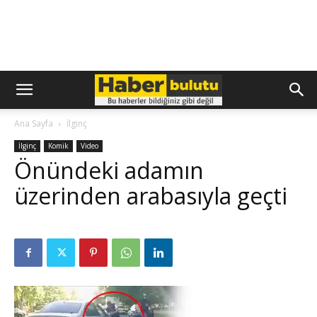
Ana Sayfa
İlginç
İlginç
Komik
Video
Önündeki adamın
üzerinden arabasıyla geçti