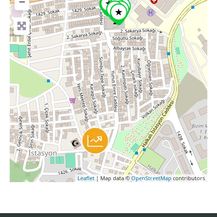
−
Leaflet
| Map data ©
OpenStreetMap
contributors