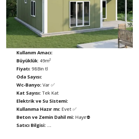
Kullanım Amacı:
Büyüklük
: 49m²
Fiyatı
: 98Bin tl
Oda Sayısı:
Wc-Banyo:
Var ✅
Kat Sayısı:
Tek Kat
Elektrik ve Su Sistemi:
Kullanıma Hazır mı:
Evet ✅
Beton ve Zemin Dahil mi:
Hayır⛔
Satıcı Bilgisi:
….