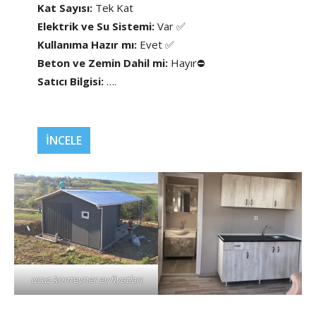
Kat Sayısı:
Tek Kat
Elektrik ve Su Sistemi:
Var ✅
Kullanıma Hazır mı:
Evet ✅
Beton ve Zemin Dahil mi:
Hayır⛔
Satıcı Bilgisi:
….
İNCELE
ucuz konteyner ev fiyatları