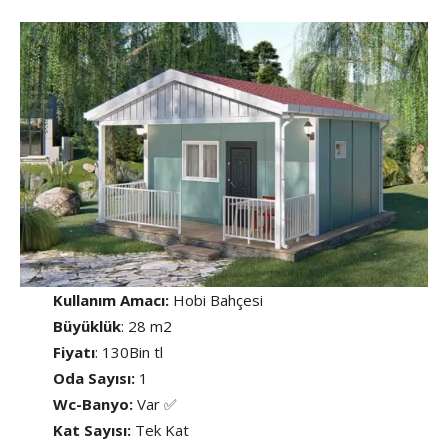
Kullanım Amacı:
Hobi Bahçesi
Büyüklük
: 28 m2
Fiyatı
: 130Bin tl
Oda Sayısı:
1
Wc-Banyo:
Var ✅
Kat Sayısı:
Tek Kat