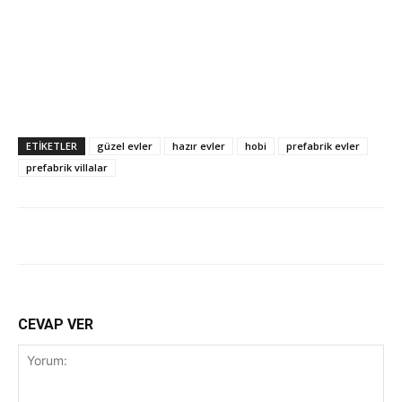
ETİKETLER
güzel evler
hazır evler
hobi
prefabrik evler
prefabrik villalar
CEVAP VER