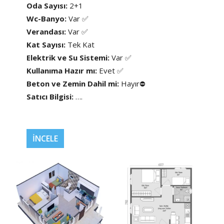
Oda Sayısı:
2+1
Wc-Banyo:
Var ✅
Verandası:
Var ✅
Kat Sayısı:
Tek Kat
Elektrik ve Su Sistemi:
Var ✅
Kullanıma Hazır mı:
Evet ✅
Beton ve Zemin Dahil mi:
Hayır⛔
Satıcı Bilgisi:
….
İNCELE