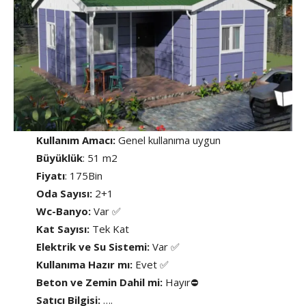
Kullanım Amacı:
Genel kullanıma uygun
Büyüklük
: 51 m2
Fiyatı
: 175Bin
Oda Sayısı:
2+1
Wc-Banyo:
Var ✅
Kat Sayısı:
Tek Kat
Elektrik ve Su Sistemi:
Var ✅
Kullanıma Hazır mı:
Evet ✅
Beton ve Zemin Dahil mi:
Hayır⛔
Satıcı Bilgisi:
….