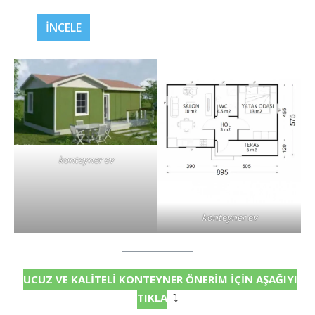
İNCELE
konteyner ev
konteyner ev
UCUZ VE KALİTELİ KONTEYNER ÖNERİM İÇİN AŞAĞIYI
TIKLA
⤵️