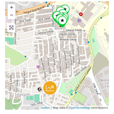
+
−
Leaflet
| Map data ©
OpenStreetMap
contributors