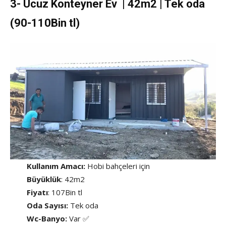
3- Ucuz Konteyner Ev | 42m2 | Tek oda
(90-110Bin tl)
Kullanım Amacı:
Hobi bahçeleri için
Büyüklük
: 42m2
Fiyatı
: 107Bin tl
Oda Sayısı:
Tek oda
Wc-Banyo:
Var ✅