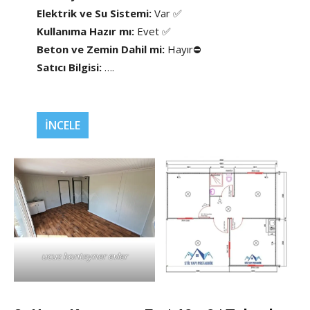
Elektrik ve Su Sistemi:
Var ✅
Kullanıma Hazır mı:
Evet ✅
Beton ve Zemin Dahil mi:
Hayır⛔
Satıcı Bilgisi:
….
İNCELE
ucuz konteyner evler