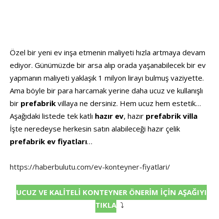
Özel bir yeni ev inşa etmenin maliyeti hızla artmaya devam
ediyor. Günümüzde bir arsa alıp orada yaşanabilecek bir ev
yapmanın maliyeti yaklaşık 1 milyon lirayı bulmuş vaziyette.
Ama böyle bir para harcamak yerine daha ucuz ve kullanışlı
bir
prefabrik
villaya ne dersiniz. Hem ucuz hem estetik…
Aşağıdaki listede tek katlı
hazır ev
, hazır
prefabrik villa
İşte neredeyse herkesin satın alabileceği hazır çelik
prefabrik ev fiyatları
…
https://haberbulutu.com/ev-konteyner-fiyatlari/
UCUZ VE KALİTELİ KONTEYNER ÖNERİM İÇİN AŞAĞIYI
TIKLA
⤵️