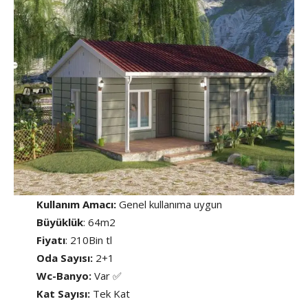
Kullanım Amacı:
Genel kullanıma uygun
Büyüklük
: 64m2
Fiyatı
: 210Bin tl
Oda Sayısı:
2+1
Wc-Banyo:
Var ✅
Kat Sayısı:
Tek Kat