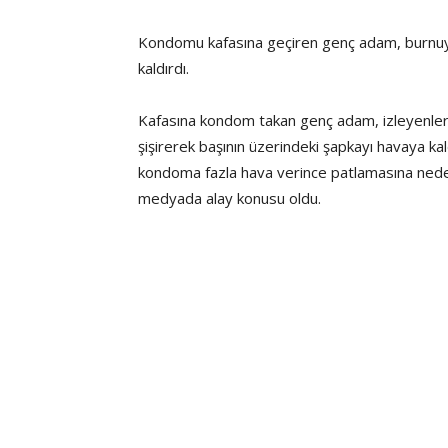
Kondomu kafasına geçiren genç adam, burnuyla 
kaldırdı.
Kafasına kondom takan genç adam, izleyenleri
şişirerek başının üzerindeki şapkayı havaya ka
kondoma fazla hava verince patlamasına ned
medyada alay konusu oldu.