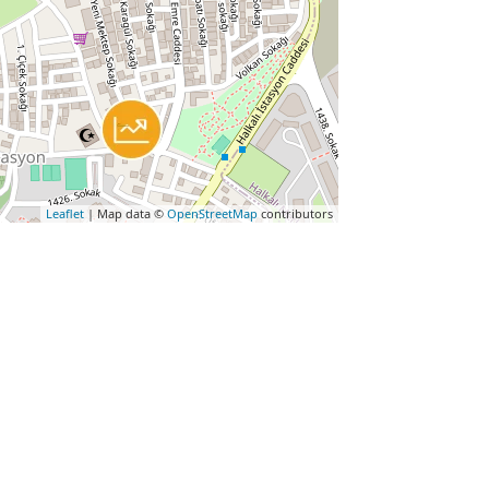
Leaflet
| Map data ©
OpenStreetMap
contributors