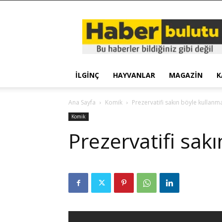
Haber
Bulutu
İLGINÇ
HAYVANLAR
MAGAZIN
K
Ana Sayfa
Komik
Prezervatifi sakın böyle kullanma
Komik
Prezervatifi sak