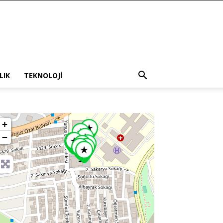
LIK
TEKNOLOJI
+
−