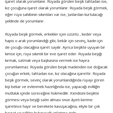
işaret olarak yorumlanır. Rüyada görülen beşik tahtadan ise,
kız çocuğuna işaret ola­rak yorumlanır. Rüyada beşik görmek,
eğer rüya sahibinin sıkıntıları var ise, )unlardan kurtulacağı
şeklinde de yorumlanır.
Rüyada beşik görmek, erkekler içen üzüntü , keder veya
hapis o arak yorumlandığı gibi, bekâr için sevinç, kadın için
de çocuğu olacağına işaret sayılır. Ayrıca beşikte uyuyan bir
kimse için, rüya sıkıntılı bir eve işaret eder. Rüyada beşiği
kırmak, satmak veya başkasına vermek ise hayıra
yorumlanmaz. Rüyada görülen beşik madenden ise doğacak
çocu­ğun erkek, tahtadan ise, kız olacağına işarettir. Rüyada
beşik görmek, sevinç olarak yorumlandığında rüyayı gören
kişi bekar ve evlenmek hazırlığında ise, yapacağı evliliğin
mutluluk içinde süreceğine hükmedilir. Kendisini beşikte
görmesi veya beşiği satın alması onun âyeti kerime
işaretince hayır ve berekete kavuşacağına, eliyle bir çok
hayrat ve iyilikte bulunacağı anlamına gelir.