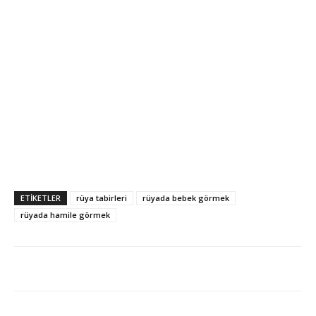
ETİKETLER
rüya tabirleri
rüyada bebek görmek
rüyada hamile görmek