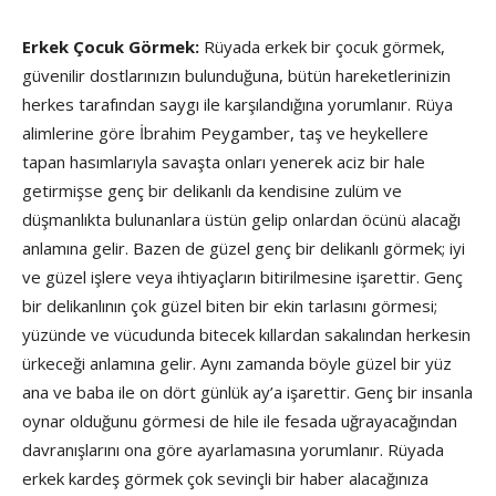
Erkek Çocuk Görmek:
Rüyada erkek bir çocuk görmek,
güvenilir dost­larınızın bulunduğuna, bütün hareketlerinizin
herkes tarafından saygı ile karşılandığına yorumlanır. Rüya
alimlerine göre İbrahim Peygamber, taş ve heykellere
tapan hasımlarıyla savaşta onları yenerek aciz bir hale
getirmişse genç bir delikanlı da kendisine zulüm ve
düşmanlıkta bulunanlara üstün gelip onlardan öcünü alacağı
anlamına gelir. Bazen de güzel genç bir delikanlı görmek; iyi
ve güzel işlere veya ihtiyaçların bitirilmesine işarettir. Genç
bir delikanlının çok güzel biten bir ekin tarlasını görmesi;
yüzünde ve vücudunda bitecek kıllardan sakalından herkesin
ürkeceği anlamına gelir. Aynı zamanda böyle güzel bir yüz
ana ve baba ile on dört günlük ay’a işarettir. Genç bir insanla
oynar olduğunu görmesi de hile ile fesada uğraya­cağından
davranışlarını ona göre ayarlamasına yorumlanır. Rüyada
erkek kardeş görmek çok sevinçli bir haber alacağınıza