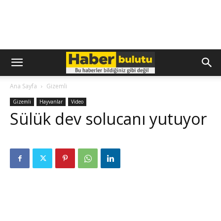
Ana Sayfa
Gizemli
Gizemli
Hayvanlar
Video
Sülük dev solucanı yutuyor