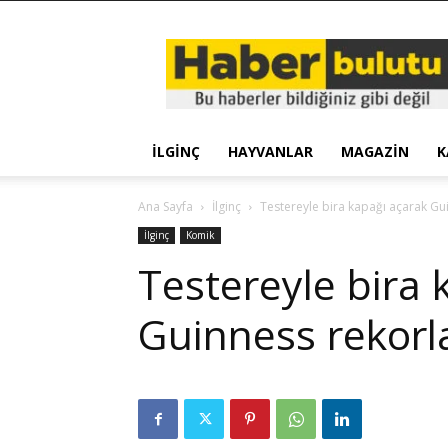
Haber
Bulutu
İLGINÇ
HAYVANLAR
MAGAZIN
K
Ana Sayfa
İlginç
Testereyle bira kapağı açarak Gui
İlginç
Komik
Testereyle bira 
Guinness rekorla