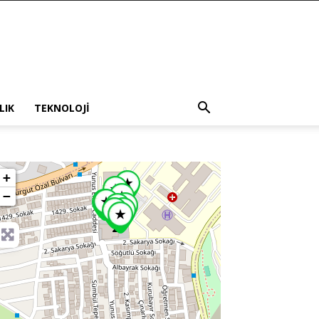
LIK
TEKNOLOJI
+
−