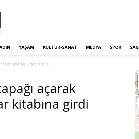
ADIN
YAŞAM
KÜLTÜR-SANAT
MEDYA
SPOR
SAĞ
nness rekorlar kitabına girdi
kapağı açarak
r kitabına girdi