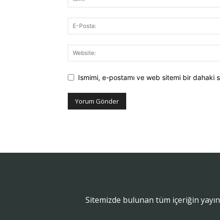
Ismimi, e-postamı ve web sitemi bir dahaki s
Sitemizde bulunan tüm içeriğin yayın 