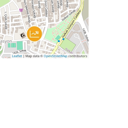
Leaflet
| Map data ©
OpenStreetMap
contributors