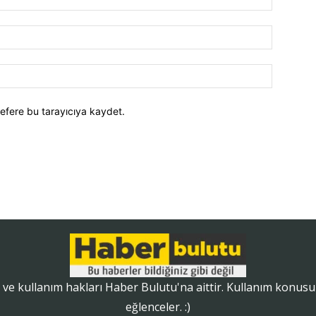
efere bu tarayıcıya kaydet.
ve kullanım hakları Haber Bulutu'na aittir. Kullanım konusunda
eğlenceler. :)