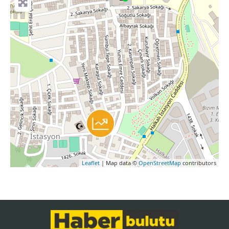
Leaflet
| Map data ©
OpenStreetMap
contributors