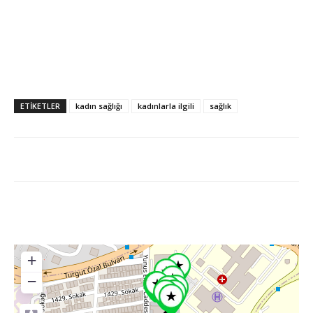
ETİKETLER
kadın sağlığı
kadınlarla ilgili
sağlık
+
−