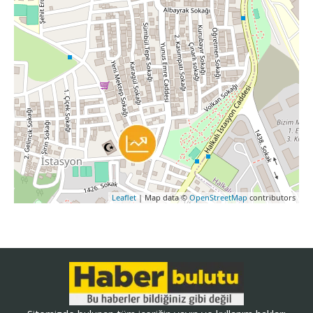
Leaflet
| Map data ©
OpenStreetMap
contributors