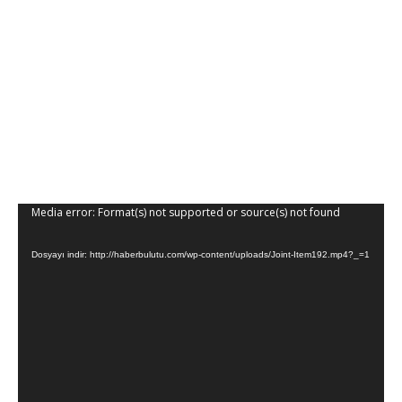
Media error: Format(s) not supported or source(s) not found
Video
oynatıcı
Dosyayı indir: http://haberbulutu.com/wp-content/uploads/Joint-Item192.mp4?_=1