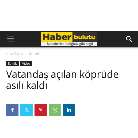
Ana Sayfa
Komik
Komik
Video
Vatandaş açılan köprüde
asılı kaldı