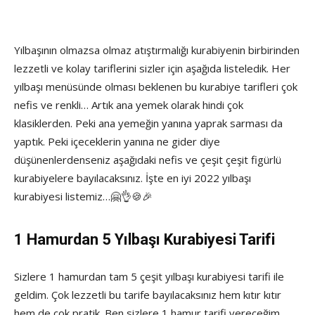
Yılbaşının olmazsa olmaz atıştırmalığı kurabiyenin birbirinden
lezzetli ve kolay tariflerini sizler için aşağıda listeledik. Her
yılbaşı menüsünde olması beklenen bu kurabiye tarifleri çok
nefis ve renkli… Artık ana yemek olarak hindi çok
klasiklerden. Peki ana yemeğin yanına yaprak sarması da
yaptık. Peki içeceklerin yanına ne gider diye
düşünenlerdenseniz aşağıdaki nefis ve çeşit çeşit figürlü
kurabiyelere bayılacaksınız. İşte en iyi 2022 yılbaşı
kurabiyesi listemiz…🤗👌🍪🎉
1 Hamurdan 5 Yılbaşı Kurabiyesi Tarifi
Sizlere 1 hamurdan tam 5 çeşit yılbaşı kurabiyesi tarifi ile
geldim. Çok lezzetli bu tarife bayılacaksınız hem kıtır kıtır
hem de çok pratik. Ben sizlere 1 hamur tarifi vereceğim