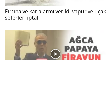
Fırtına ve kar alarmı verildi vapur ve uçak
seferleri iptal
Mehmet Ali Ağca Papa’ya ağır laflar