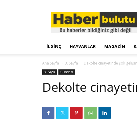
Haber
Bulutu
İLGINÇ
HAYVANLAR
MAGAZIN
K
Ana Sayfa
3. Sayfa
Dekolte cinayetinde şok geliş
3. Sayfa
Gündem
Dekolte cinayet