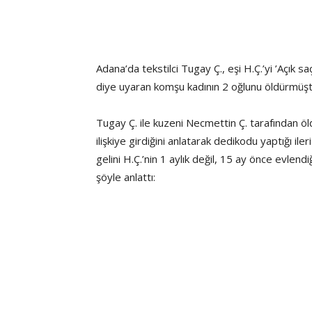
Adana’da tekstilci Tugay Ç., eşi H.Ç.’yi ’Açık s
diye uyaran komşu kadının 2 oğlunu öldürmüştü. C
Tugay Ç. ile kuzeni Necmettin Ç. tarafından öldü
ilişkiye girdiğini anlatarak dedikodu yaptığı ileri
gelini H.Ç.’nin 1 aylık değil, 15 ay önce evlend
şöyle anlattı: