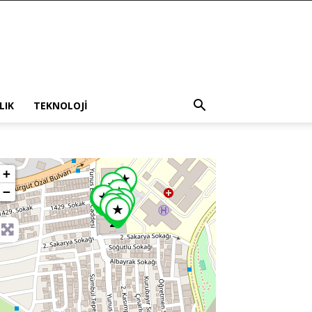
LIK
TEKNOLOJI
+
−