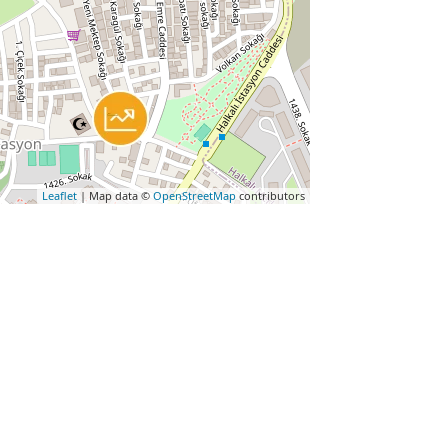
Leaflet
| Map data ©
OpenStreetMap
contributors