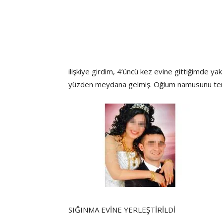
ilişkiye girdim, 4’üncü kez evine gittiğimde ya
yüzden meydana gelmiş. Oğlum namusunu tem
SIĞINMA EVİNE YERLEŞTİRİLDİ