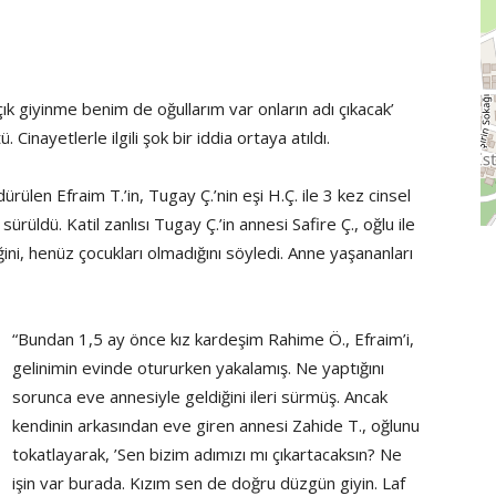
açık giyinme benim de oğullarım var onların adı çıkacak’
inayetlerle ilgili şok bir iddia ortaya atıldı.
rülen Efraim T.’in, Tugay Ç.’nin eşi H.Ç. ile 3 kez cinsel
 sürüldü. Katil zanlısı Tugay Ç.’in annesi Safire Ç., oğlu ile
iğini, henüz çocukları olmadığını söyledi. Anne yaşananları
“Bundan 1,5 ay önce kız kardeşim Rahime Ö., Efraim’i,
gelinimin evinde otururken yakalamış. Ne yaptığını
sorunca eve annesiyle geldiğini ileri sürmüş. Ancak
kendinin arkasından eve giren annesi Zahide T., oğlunu
tokatlayarak, ’Sen bizim adımızı mı çıkartacaksın? Ne
işin var burada. Kızım sen de doğru düzgün giyin. Laf