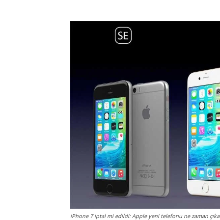
iPhone 7 iptal mi edildi: Apple yeni telefonu ne zaman çık