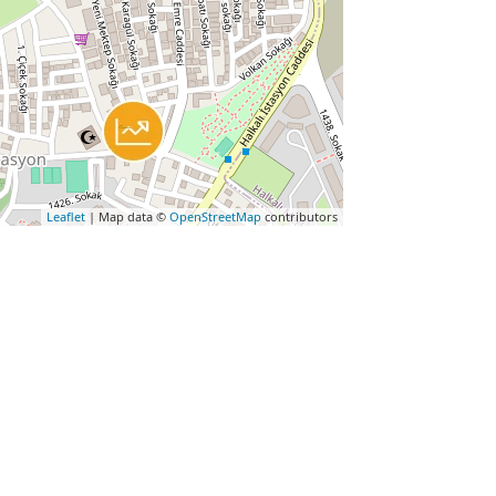
Leaflet
| Map data ©
OpenStreetMap
contributors