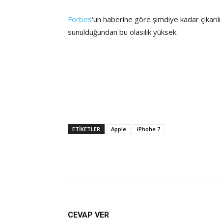
Forbes
‘un haberine göre şimdiye kadar çıkar
sunulduğundan bu olasılık yüksek.
ETİKETLER
Apple
iPhohe 7
CEVAP VER