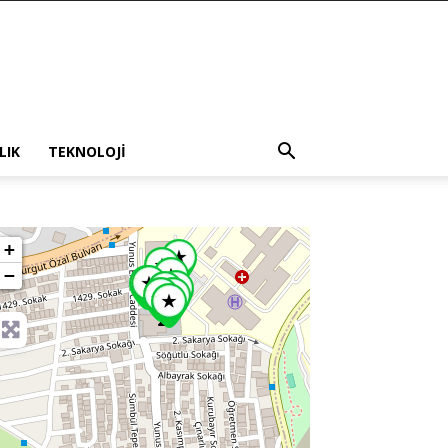
LIK
TEKNOLOJI
+
−