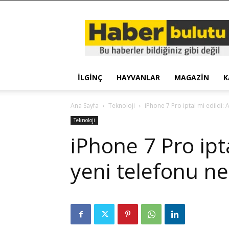
Haber
Bulutu
İLGINÇ
HAYVANLAR
MAGAZIN
K
Ana Sayfa
Teknoloji
iPhone 7 Pro iptal mi edildi:
Teknoloji
iPhone 7 Pro ipt
yeni telefonu n