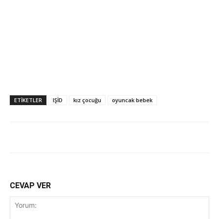
ETİKETLER
IŞİD
kız çocuğu
oyuncak bebek
CEVAP VER