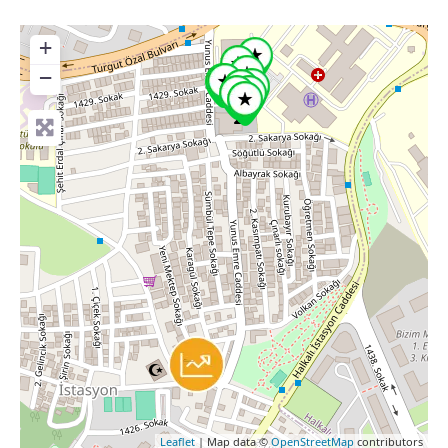
+
−
Leaflet
| Map data ©
OpenStreetMap
contributors