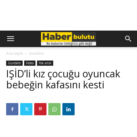
Ana Sayfa
Gündem
Gündem
Video
Yok artık
IŞİD’li kız çocuğu oyuncak
bebeğin kafasını kesti