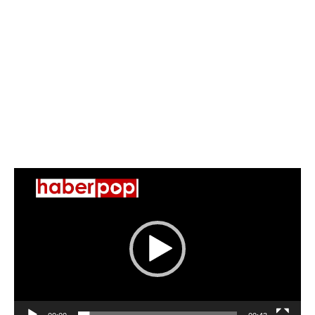
Video
oynatıcı