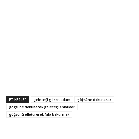
ETİKETLER
geleceği gören adam
göğsüne dokunarak
göğsüne dokunarak geleceği anlatıyor
göğsünü ellettirerek fala baktırmak