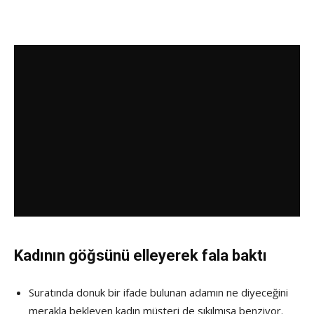
Kadının göğsünü elleyerek fala baktı
Suratında donuk bir ifade bulunan adamın ne diyeceğini
merakla bekleyen kadın müşteri de sıkılmışa benziyor.