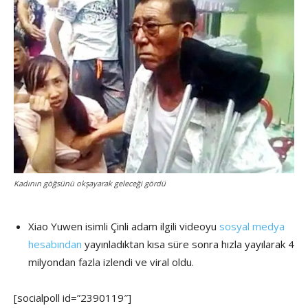
Kadının göğsünü okşayarak geleceği gördü
Xiao Yuwen
isimli Çinli adam ilgili videoyu
sosyal medya
hesabından
yayınladıktan kısa süre sonra hızla yayılarak 4
milyondan fazla izlendi ve viral oldu.
[socialpoll id=”2390119″]