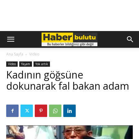
Ana Sayfa
Video
Video
Yaşam
Yok artık
Kadının göğsüne
dokunarak fal bakan adam