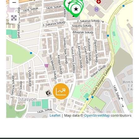
−
Leaflet
| Map data ©
OpenStreetMap
contributors