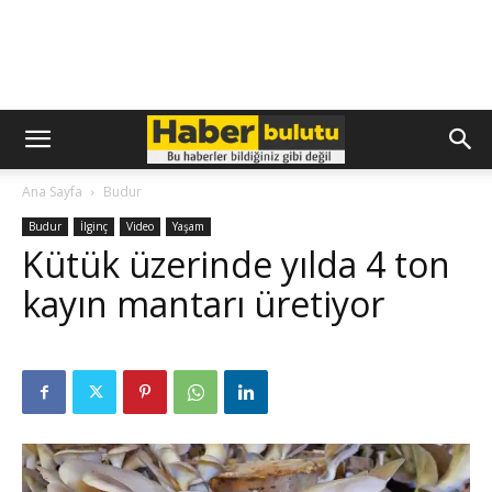
Ana Sayfa
Budur
Budur
İlginç
Video
Yaşam
Kütük üzerinde yılda 4 ton
kayın mantarı üretiyor