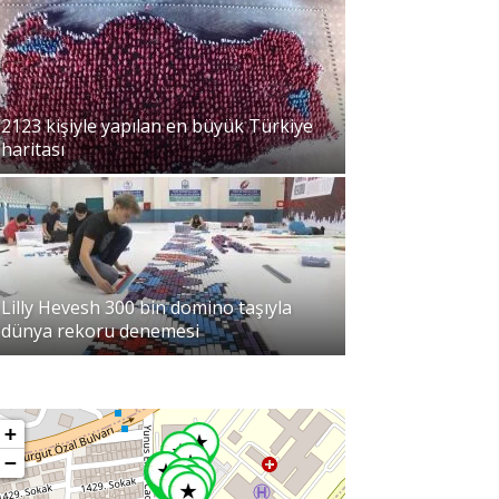
2123 kişiyle yapılan en büyük Türkiye
haritası
Lilly Hevesh 300 bin domino taşıyla
dünya rekoru denemesi
+
−