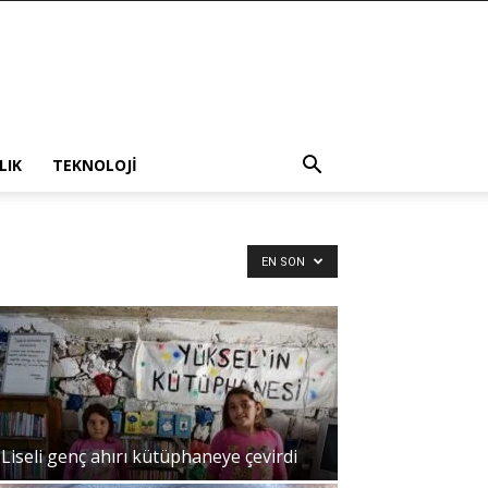
LIK
TEKNOLOJI
EN SON
Liseli genç ahırı kütüphaneye çevirdi