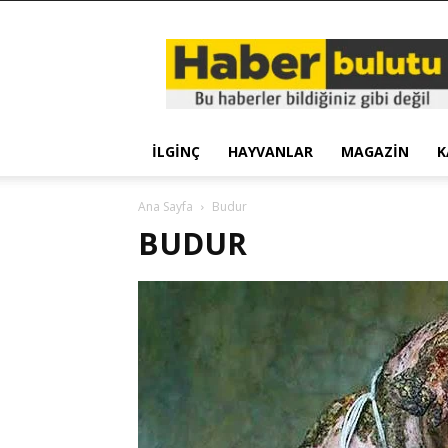
Haber
Bulutu
İLGINÇ
HAYVANLAR
MAGAZIN
K
Ana Sayfa
Budur
BUDUR