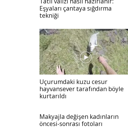
Tatil valizi nasıl hazırlanır:
Eşyaları çantaya sığdırma
tekniği
Uçurumdaki kuzu cesur
hayvansever tarafından böyle
kurtarıldı
Makyajla değişen kadınların
öncesi-sonrası fotoları