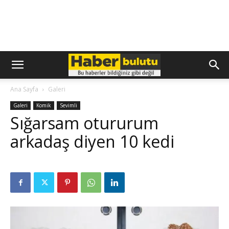
Ana Sayfa
Galeri
Galeri
Komik
Sevimli
Sığarsam otururum
arkadaş diyen 10 kedi