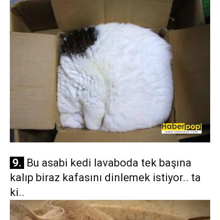
9.
Bu asabi kedi lavaboda tek başına
kalıp biraz kafasını dinlemek istiyor.. ta
ki..