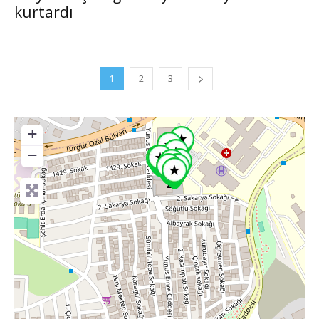
kurtardı
1
2
3
+
−