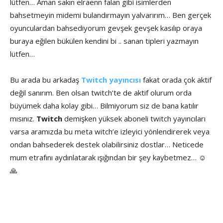
lütfen… Aman sakın elraenn falan gibi isimlerden
bahsetmeyin midemi bulandırmayın yalvarırım… Ben gerçek
oyunculardan bahsediyorum gevşek gevşek kasılıp oraya
buraya eğilen bükülen kendini bi .. sanan tipleri yazmayın
lütfen…
Bu arada bu arkadaş
Twitch yayıncısı
fakat orada çok aktif
değil sanırım. Ben olsan twitch’te de aktif olurum orda
büyümek daha kolay gibi… Bilmiyorum siz de bana katılır
mısınız.
Twitch
demişken yüksek aboneli twitch yayıncıları
varsa aramızda bu meta witch’e izleyici yönlendirerek veya
ondan bahsederek destek olabilirsiniz dostlar… Neticede
mum etrafını aydınlatarak ışığından bir şey kaybetmez… ☺️
🙏