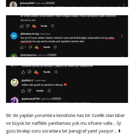
Bir de yapılan yorumlara kendisine has bir özellik olan kibar
ve büyük bir naiflikle yanıtlaması yok mu efsane valla… İşi
gücü bırakıp soru soranlara bir paragraf yanıt yazıyor… ⬇️