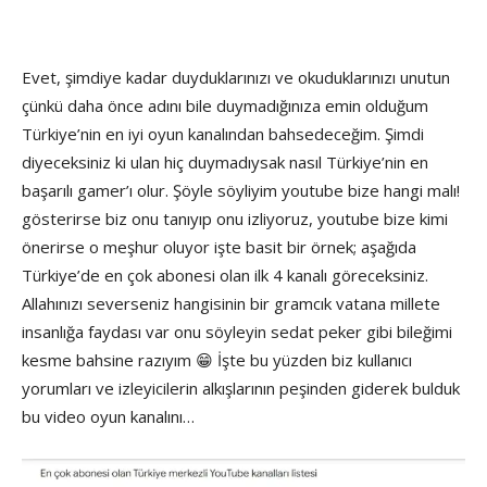
Evet, şimdiye kadar duyduklarınızı ve okuduklarınızı unutun
çünkü daha önce adını bile duymadığınıza emin olduğum
Türkiye’nin en iyi oyun kanalından bahsedeceğim. Şimdi
diyeceksiniz ki ulan hiç duymadıysak nasıl Türkiye’nin en
başarılı gamer’ı olur. Şöyle söyliyim youtube bize hangi malı!
gösterirse biz onu tanıyıp onu izliyoruz, youtube bize kimi
önerirse o meşhur oluyor işte basit bir örnek; aşağıda
Türkiye’de en çok abonesi olan ilk 4 kanalı göreceksiniz.
Allahınızı severseniz hangisinin bir gramcık vatana millete
insanlığa faydası var onu söyleyin sedat peker gibi bileğimi
kesme bahsine razıyım 😁 İşte bu yüzden biz kullanıcı
yorumları ve izleyicilerin alkışlarının peşinden giderek bulduk
bu video oyun kanalını…