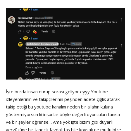
İşte burda insan durup sorası geliyor eyyy Youtube
izleyenlerinin ve takipçilerinin peşinden adete çığlık atarak
takip ettiği bu youtube kanalını neden bir allahın kuluna
göstermiyorsun ki insanlar böyle değerli oyuncuları tanısa
ve bir şeyler öğrense… Ama yok işte bizim gibi duyarlı
yeryüzüne bir tanecik faydalı taş bile koysak ne mutlu bize